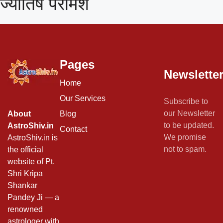
ज्योतिष परामर्श
Pages
Newslette
Home
Our Services
Subscribe to
our Newsletter
Blog
About
to be updated.
AstroShiv.in
Contact
We promise
AstroShiv.in is
not to spam.
the official
website of Pt.
Shri Kripa
Shankar
Pandey Ji — a
renowned
astrologer with