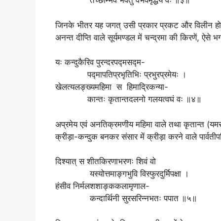
तच्छाम्भवं भवतु वैभवमृद्धये वः ॥३॥
जिनके भीतर यह जगत् उसी प्रकार प्रकट और विलीन होता 
अनन्त दीप्ति वाले सूर्यमण्डल में चन्द्रमा की किरणें, ऐ
यः कन्दुकैरिव पुरन्दरपद्मसद्म-
पद्मापतिप्रभृतिभिः प्रभुरप्रमेयः ।
खेलत्यलङ्ख्यमहिमा स हिमाद्रिकन्या-
कान्तः कृतान्तदलनो गलयत्वघं वः ॥४॥
अप्रमेय एवं अनतिक्रमणीय महिमा वाले तथा कृतान्त (यमरा
क्रीड़ा-कन्दुक बनकर संसार में क्रीड़ा करने वाले पार्वत
दिश्यात् स शीतकिरणाभरणः शिवं वो
यस्योत्तमाङ्गभुवि विस्फुरदुर्मिपक्षा ।
हंसीव निर्मलशशाङ्ककलामृणाल-
कन्दार्थिनी सुरसरिन्नभतः पपात ॥५॥