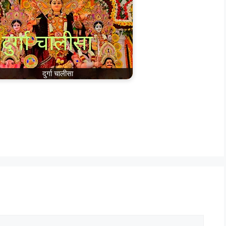
‎दुर्गा चालीसा