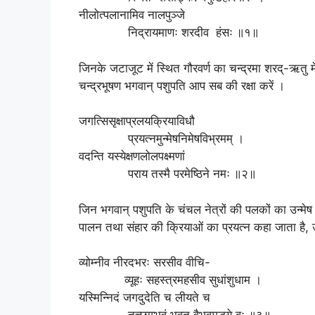
नीलोत्पलानामिव नालपुञ्जे
निद्रायमाणः शरदीव हंसः ॥१॥
जिनके जटाजूट में स्थित गौरवर्ण का चन्द्रमा शरद्-ऋतु म
चन्द्रभूषण भगवान् पशुपति आप सब की रक्षा करें ।
जगत्सिसृक्षाप्रलयक्रियाविधौ
प्रयत्नमुन्मेषनिमेषविभ्रमम् ।
वदन्ति यस्येक्षणलोलपक्ष्मणां
पराय तस्मै परमेष्ठिने नमः ॥२॥
जिन भगवान् पशुपति के चंचल नेत्रों की पलकों का उन्मेष 
पालन तथा संहार की क्रियाओं का प्रयत्न कहा जाता है, उ
व्योम्नीव नीरदभरः सरसीव वीचि-
व्यूहः सहस्त्रमहसीव सुधांशुधाम ।
यस्मिन्निदं जगदुदेति च लीयते च