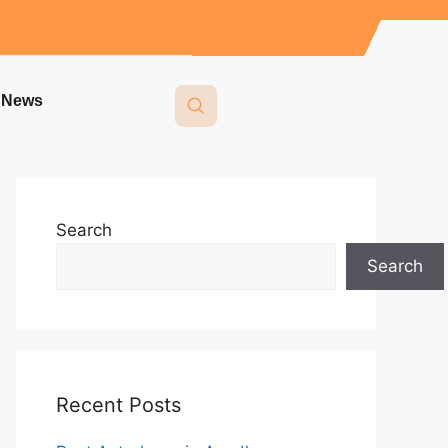
i News
Search
Search
Recent Posts