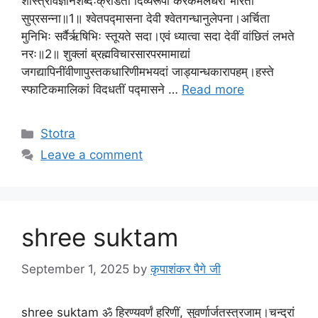
शास्त्रविज्ञानशब्दैःक्रीडंती दिव्यरूपा करकमलधरा भारती
सुप्रसन्ना॥1॥ श्वेतपद्मासना देवी श्वेतगन्धानुलेपना।अर्चिता
मुनिभिः सर्वैर्ऋषिभिः स्तूयते सदा।एवं ध्यात्वा सदा देवीं वांछितं लभते
नरः॥2॥ शुक्लां ब्रह्मविचारसारपरमामाद्यां
जगद्यापिनींवीणापुस्तकधारिणीमभयदां जाड्यान्धकारापहम्‌।हस्ते
स्फाटिकमालिकां विदधतीं पद्मासने …
Read more
Stotra
Leave a comment
shree suktam
September 1, 2025
by
कृपाशंकर पैगे जी
shree suktam ॐ हिरण्यवर्णं हरिणीं, सुवर्णार्जतस्त्रजाम्।चन्द्रां