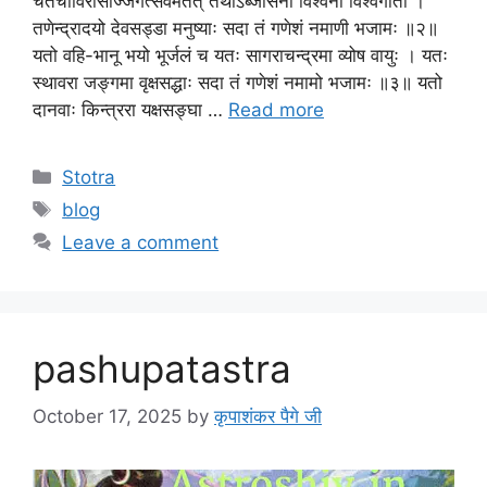
चतचाविरासीज्जगत्सर्वमेतत् तथाऽब्जासनी विश्वनी विश्वगीता ।
तणेन्द्रादयो देवसड्डा मनुष्याः सदा तं गणेशं नमाणी भजामः ॥२॥
यतो वहि-भानू भयो भूर्जलं च यतः सागराचन्द्रमा व्योष वायुः । यतः
स्थावरा जङ्गमा वृक्षसद्धाः सदा तं गणेशं नमामो भजामः ॥३॥ यतो
दानवाः किन्त्ररा यक्षसङ्घा …
Read more
Stotra
blog
Leave a comment
pashupatastra
October 17, 2025
by
कृपाशंकर पैगे जी