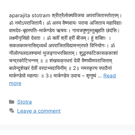
aparajita stotram श्रीत्रैलोक्यविजया अपराजितास्तोत्रम्।
ॐ नमोऽपराजितायै। ॐ अस्य वैष्णवायः पराया अजिताय महाविद्याः
वामदेव-बृहस्पति-मार्कण्डेय ऋषयः। गायत्र्युष्णुस्तुब्बृहति छंदंसि।
लक्ष्मीनृसिंहो देवता । ॐ क्लीं श्रीं ह्रीं बीजम्। हुं शक्तिः ।
सकलकामनासिद्ध्यर्थं अपराजितविद्यामन्त्रपते विनियोगः। ॐ
नीलोत्पलदलश्यामां भुजङ्गाभरन्न्विताम्। शुद्धस्फटिकासङकाशां
चन्द्रकोटिभन्नम् ॥ ॥ शंखचक्रधरां देवी वैष्णवीमपराजिताम्
बालेन्दुशेखरं देवीं वरदाभ्यदायिनीम् ॥ 2॥ नमस्कृत्य पपाठैनां
मार्कण्डेयो महत्पाः ॥ 3॥ मार्कण्डेय उवाच – शृणुष्वं …
Read
more
Stotra
Leave a comment