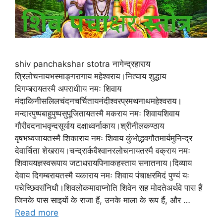
shiv panchakshar stotra नागेन्द्रहाराय
त्रिलोचनायभस्माङ्गरागाय महेश्वराय।नित्याय शुद्धाय
दिगम्बरायतस्मै अपराधीाय नमः शिवाय
मंदाकिनीसलिलचंदनचर्चितायनंदीश्वरप्रमथनाथमहेश्वराय।
मन्दारपुष्पबाहुपुष्पसुपूजितायतस्मै मकराय नमः शिवायशिवाय
गौरीवदनाभवृन्दसूर्याय दक्षाध्वर्नाकाय।श्रीनीलकण्ठाय
वृषभध्वजायतस्मै शिकाराय नमः शिवाय कुंभोद्भवगौतमार्यमुनिन्द्र
देवार्चिता शेखराय।चन्द्रार्कवैश्वानरलोचनायतस्मै वक्राय नमः
शिवाययज्ञस्वरूपाय जटाधरायपिनाकहस्ताय सनातनाय।दिव्याय
देवाय दिगम्बरायतस्मै यकाराय नमः शिवाय पंचाक्षरमिदं पुण्यं यः
पचेच्छिवसंनिधौ।शिवलोकमावाप्नोति शिवेन सह मोदतेअर्थवे पास हैं
जिनके पास साइयों के राजा हैं, उनके माला के रूप हैं, और …
Read more