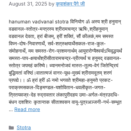
August 31, 2025
by
कृपाशंकर पैगे जी
hanuman vadvanal stotra विनियोग ॐ अस्य श्री हनुमान्
वडवानल-स्तोत्र-मन्त्रस्य श्रीरामचन्द्र ऋषिः,श्रीहनुमान्
वडवानल देवता, ह्रां बीजम्, ह्रीं शक्तिं, सौं कीलकं,मम समस्त
विघ्न-दोष-निवारणार्थे, सर्व-शत्रुक्षयार्थेसकल-राज-कुल-
संमोहनार्थे, मम समस्त-रोग-प्रशमनार्थम् आयुरारोग्यैश्वर्याऽभिवृद्धयर्थं
समस्त-पाप-क्षयार्थंश्रीसीतारामचन्द्र-प्रीत्यर्थं च हनुमद् वडवानल-
स्तोत्र जपमहं करिष्ये। ध्यानमनोजवं मारुत-तुल्य-वेगं जितेन्द्रियं
बुद्धिमतां वरिष्ठं।वातात्मजं वानर-यूथ-मुख्यं श्रीरामदूतम् शरणं
प्रपद्ये।। ॐ ह्रां ह्रीं ॐ नमो भगवते श्रीमहा-हनुमते प्रकट-
पराक्रमसकल-दिङ्मण्डल-यशोवितान-धवलीकृत-जगत-
त्रितयवज्र-देह रुद्रावतार लंकापुरीदहय उमा-अर्गल-मंत्रउदधि-
बंधन दशशिरः कृतान्तक सीताश्वसन वायु-पुत्रअञ्जनी-गर्भ-सम्भूत
…
Read more
Stotra