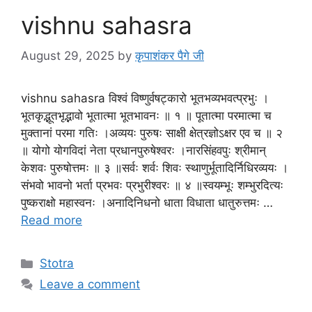
vishnu sahasra
August 29, 2025
by
कृपाशंकर पैगे जी
vishnu sahasra विश्वं विष्णुर्वषट्कारो भूतभव्यभवत्प्रभुः ।
भूतकृद्भूतभृद्भावो भूतात्मा भूतभावनः ॥ १ ॥ पूतात्मा परमात्मा च
मुक्तानां परमा गतिः ।अव्ययः पुरुषः साक्षी क्षेत्रज्ञोऽक्षर एव च ॥ २
॥ योगो योगविदां नेता प्रधानपुरुषेश्वरः ।नारसिंहवपुः श्रीमान्
केशवः पुरुषोत्तमः ॥ ३ ॥सर्वः शर्वः शिवः स्थाणुर्भूतादिर्निधिरव्ययः ।
संभवो भावनो भर्ता प्रभवः प्रभुरीश्वरः ॥ ४ ॥स्वयम्भूः शम्भुरदित्यः
पुष्कराक्षो महास्वनः ।अनादिनिधनो धाता विधाता धातुरुत्तमः …
Read more
Stotra
Leave a comment