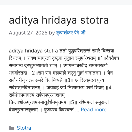
aditya hridaya stotra
August 27, 2025
by
कृपाशंकर पैगे जी
aditya hridaya stotra ततो युद्धपरिश्रान्तं समरे चिन्तया
स्थितम्‌ । रावणं चाग्रतो दृष्ट्वा युद्धाय समुपस्थितम्‌ ॥1॥दैवतैश्च
समागम्य द्रष्टुमभ्यागतो रणम्‌ । उपगम्याब्रवीद् राममगस्त्यो
भगवांस्तदा ॥2॥राम राम महाबाहो श्रृणु गुह्मं सनातनम्‌ । येन
सर्वानरीन्‌ वत्स समरे विजयिष्यसे ॥3॥ आदित्यहृदयं पुण्यं
सर्वशत्रुविनाशनम्‌ । जयावहं जपं नित्यमक्षयं परमं शिवम्‌ ॥4॥
सर्वमंगलमागल्यं सर्वपापप्रणाशनम्‌ ।
चिन्ताशोकप्रशमनमायुर्वर्धनमुत्तमम्‌ ॥5॥ रश्मिमन्तं समुद्यन्तं
देवासुरनमस्कृतम्‌ । पुजयस्व विवस्वन्तं …
Read more
Stotra