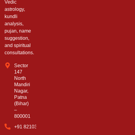
Vedic
astrology,
kundli
analysis,
pujan, name
suggestion,
and spiritual
consultations.
Sector
147
North
Mandiri
Nagar,
Patna
(Bihar)
–
800001
‪+91 82103 60545‬