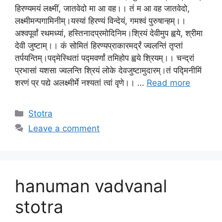
हिरण्यमयं लक्ष्मीं, जातवेदो मा आ वह।। तं म आ वह जातवेदो,
लक्ष्मीमन्पगामिनीम्।यस्यां हिरण्यं विन्देयं, गमश्वं पुरुषान्हम्।।
अश्वपूर्वां रथमध्यां, हस्तिनादप्रमोदिनिम।श्रियं देवीमुप ह्वये, श्रीमा
देवी जुष्टाम्।। कं सोमितं हिरण्यप्राकारमर्द्रं ज्वलन्तिं तृप्तां
तर्पयन्तिम्।पद्मेस्थितां पद्मवर्णां तमिहोप ह्वये श्रियम्।। चन्द्रां
प्रभासां यशसा ज्वलन्ति श्रियं लोके देवजुष्टामुदारम्।तं पद्मिनीमिं
शरणं प्र पद्ये अलक्ष्मीर्मे नश्यतां त्वां वृणे।। …
Read more
Stotra
Leave a comment
hanuman vadvanal
stotra