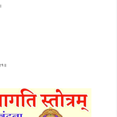
॥
॥
 २१॥