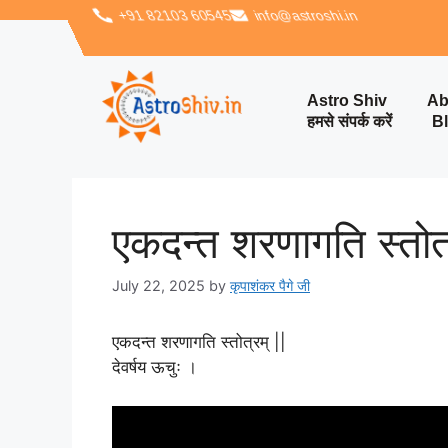
‪+91 82103 60545‬
info@astroshi.in
Astro Shiv
Ab
हमसे संपर्क करें
B
एकदन्त शरणागति स्तोत्
July 22, 2025
by
कृपाशंकर पैगे जी
एकदन्त शरणागति स्तोत्रम् ||
देवर्षय ऊचुः ।