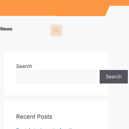
i News
Search
Search
Recent Posts