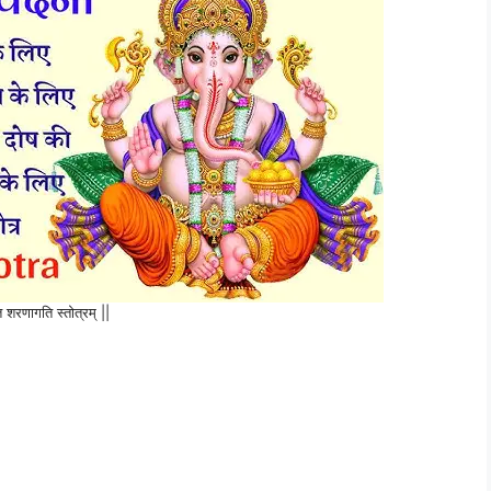
 शरणागति स्तोत्रम् ||