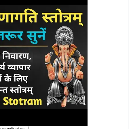
 शरणागति स्तोत्रम् ||