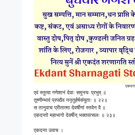
एकदन्त
एवं स्तुत्वा गणेशानं देवाः समुनयः प्रभुम् ॥
तूष्णीम्भावं प्रपद्यैव ननृतुर्हर्षसंयुताः ॥ २२॥
स तानुवाच प्रीतात्मा देवर्षीणां स्तवेन वै ॥
एकदन्तो महाभागो देवर्षीन् भक्तवत्सलः ॥ २३॥
एकदन्त उवाच ।