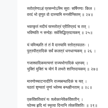
स्तोत्रेणाऽहं प्रसन्नोऽस्मि सुराः सर्षिगणाः किल ।
वरदं भो वृणुत वो दास्यामि मनसीप्सितम् ॥ २४॥
भवत्कृतं मदीयं यत्स्तोत्रं प्रीतिप्रदं च तत् ।
भविष्यति न सन्देहः सर्वसिद्धिप्रदायकम् ॥ २५॥
यं यमिच्छति तं तं वै दास्यामि स्तोत्रपाठतः ।
पुत्रपौत्रादिकं सर्वं कलत्रं धनधान्यकम् ॥ २६ ।
गजाश्वादिकमत्यन्तं राज्यभोगादिकं ध्रुवम् ।
भुक्तिं मुक्तिं च योगं वै लभते शान्तिदायकम् ॥ २७॥
मारणोच्चाटनादीनि राज्यबन्धादिकं च यत् ।
पठतां श‍ृण्वतां नॄणां भवेच्च बन्धहीनताम् ॥ २८॥
एकविंशतिवारं यः श्लोकानेवैकविंशतीन् ।
पठेच्च हृदि मां स्मृत्वा दिनानि त्वेकविंशतिः ॥ २९॥