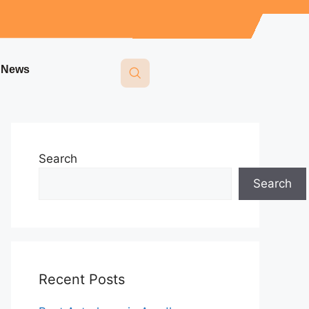
i News
Search
Search
Recent Posts