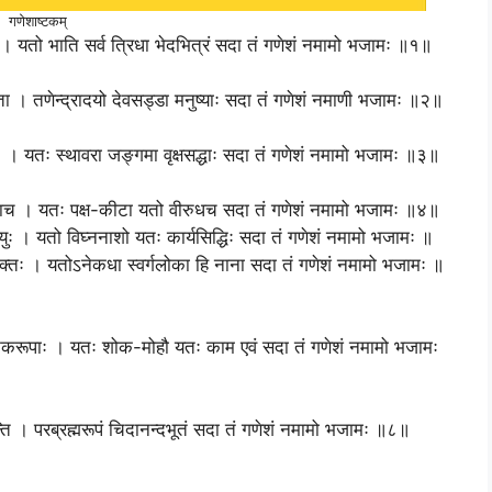
गणेशाष्टकम्
ते । यतो भाति सर्व त्रिधा भेदभित्रं सदा तं गणेशं नमामो भजामः ॥१॥
ता । तणेन्द्रादयो देवसड्डा मनुष्याः सदा तं गणेशं नमाणी भजामः ॥२॥
युः । यतः स्थावरा जङ्गमा वृक्षसद्धाः सदा तं गणेशं नमामो भजामः ॥३॥
ापदाच । यतः पक्ष-कीटा यतो वीरुधच सदा तं गणेशं नमामो भजामः ॥४॥
ाः स्युः । यतो विघ्ननाशो यतः कार्यसिद्धिः सदा तं गणेशं नमामो भजामः ॥
क्तः । यतोऽनेकधा स्वर्गलोका हि नाना सदा तं गणेशं नमामो भजामः ॥
 ऽनेकरूपाः । यतः शोक-मोहौ यतः काम एवं सदा तं गणेशं नमामो भजामः
्ति । परब्रह्मरूपं चिदानन्दभूतं सदा तं गणेशं नमामो भजामः ॥८॥