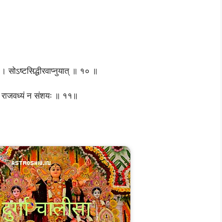
म् । सोऽष्टसिद्धीरवाप्नुयात् ॥ १० ॥
गतं राजवध्यं न संशयः ॥ ११॥