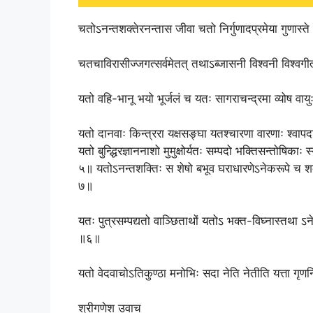
चतोऽनन्तशक्तेरनन्तास जीवा चतो निर्गुणादप्रमेया गुणास्
चतचाविरासीज्जगत्सर्वमेतत् तथाऽब्जासनी विश्वनी विश्वगी
यतो वहि-भानू भयो भूर्जलं च यतः सागराचन्द्रमा व्योष वा
यतो दानवाः किन्त्ररा यक्षसङ्घा यतश्चारणा वारणाः श्व
यतो बुन्द्धिरज्ञाननाशो मुमुक्षोर्यतः सम्पदो भक्तिसन्तोषिक
५॥ यतोऽनन्तशक्तिः स शेषो बभूव घराधारणेऽनेकरूपे च श
७॥
यतः पुत्रसम्पद्यतो वाञ्छिताथों यतोऽ भक्त-विघ्नास्तथा
॥६॥
यतो वेदवाचोऽतिकुण्ठा मनोभिः सदा नेति नेतीति यत्ता गृणन
श्रीगणेश उवाच