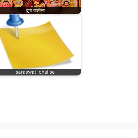
‎दुर्गा चालीसा
saraswati chalisa