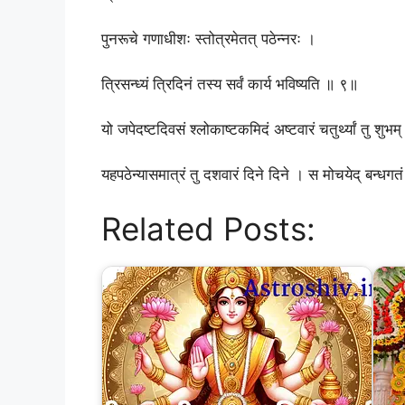
पुनरूचे गणाधीशः स्तोत्रमेतत् पठेन्नरः ।
त्रिसन्ध्यं त्रिदिनं तस्य सर्वं कार्य भविष्यति ॥ ९॥
यो जपेदष्टदिवसं श्लोकाष्टकमिदं अष्टवारं चतुर्थ्यां तु शुभ
यहपठेन्यासमात्रं तु दशवारं दिने दिने । स मोचयेद् बन्ध
Related Posts: