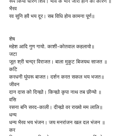
रूप कियो धारण शिव। भाव के भार जारी होने का कारण ॥
भैरव
रव सुनि हवै भय दूर। सब विधि होय कामना पूर्ण॥
शेष
महेश आदि गुण गायो. काशी-कोतवाल कहलायो॥
जटा
जूत श्री चन्द्र विराजत। बाला मुकुट बिजयथ साजत ॥
कटि
करधनी घुंघरू बाजत। दर्शन करत सकल भय भजत॥
जीवन
दान दास को दिन्ह्यो। किन्ह्यो कृपा नाथ तब छीन्यो ॥
वसि
रसना बनि सरद-काली। दीन्ह्यो वर राख्यो मम लालि॥
धन्य
धन्य भैरव भय भंजन। जय मनरांजन खल दल भंजन ॥
कर