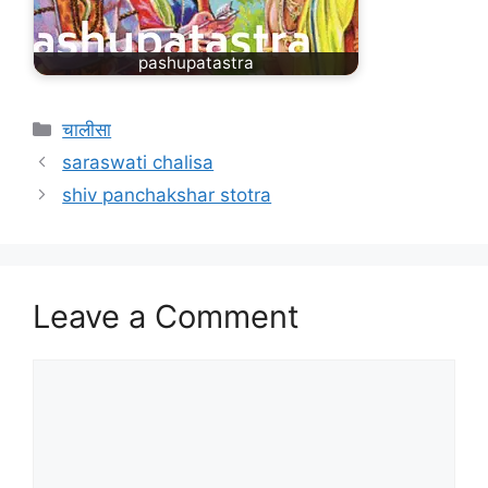
pashupatastra
चालीसा
saraswati chalisa
shiv panchakshar stotra
Leave a Comment