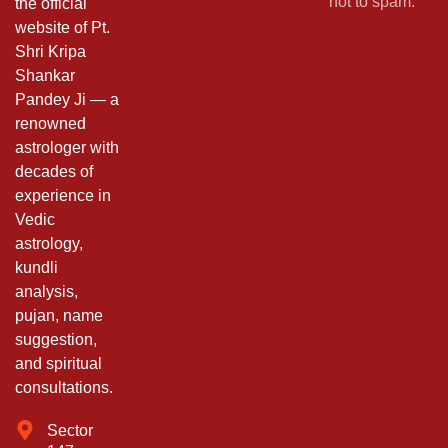
not to spam.
the official
website of Pt.
Shri Kripa
Shankar
Pandey Ji — a
renowned
astrologer with
decades of
experience in
Vedic
astrology,
kundli
analysis,
pujan, name
suggestion,
and spiritual
consultations.
Sector