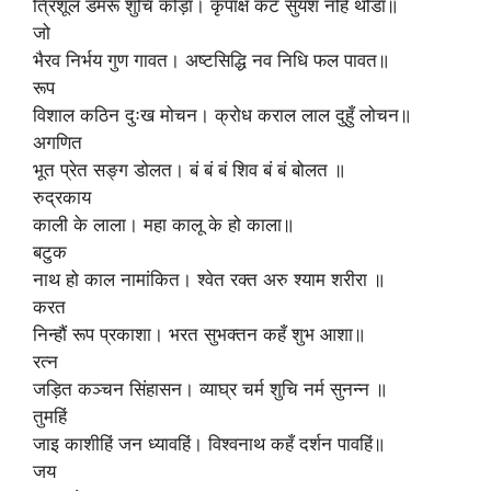
त्रिशूल डमरू शुचि कोड़ा। कृपाक्ष कट सुयश नहिं थोडा॥
जो
भैरव निर्भय गुण गावत। अष्टसिद्धि नव निधि फल पावत॥
रूप
विशाल कठिन दुःख मोचन। क्रोध कराल लाल दुहुँ लोचन॥
अगणित
भूत प्रेत सङ्ग डोलत। बं बं बं शिव बं बं बोलत ॥
रुद्रकाय
काली के लाला। महा कालू के हो काला॥
बटुक
नाथ हो काल नामांकित। श्वेत रक्त अरु श्याम शरीरा ॥
करत
निन्हौं रूप प्रकाशा। भरत सुभक्तन कहँ शुभ आशा॥
रत्न
जड़ित कञ्चन सिंहासन। व्याघ्र चर्म शुचि नर्म सुनन्न ॥
तुमहिं
जाइ काशीहिं जन ध्यावहिं। विश्वनाथ कहँ दर्शन पावहिं॥
जय