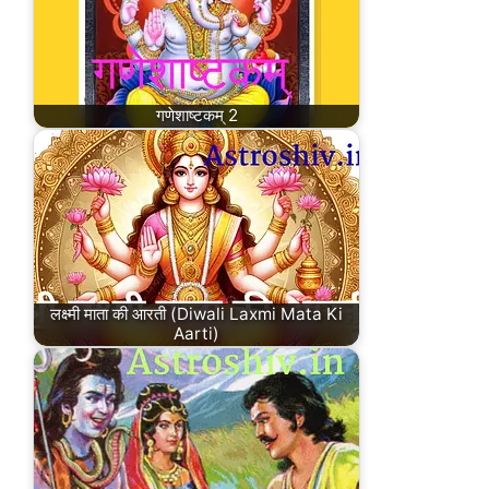
गणेशाष्टकम् 2
लक्ष्मी माता की आरती (Diwali Laxmi Mata Ki
Aarti)