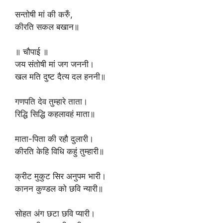
‎सन्तोषी मां की करुँ,
‎कीरति सकल बखान॥
‎॥ चौपाई ॥
‎जय संतोषी मां जग जननी।
‎खल मति दुष्ट दैत्य दल हननी॥
‎गणपति देव तुम्हारे ताता।
‎रिद्धि सिद्धि कहलावहं माता॥
‎माता-पिता की रहौ दुलारी।
‎कीरति केहि विधि कहुं तुम्हारी॥
‎क्रीट मुकुट सिर अनुपम भारी।
‎कानन कुण्डल को छवि न्यारी॥
‎सोहत अंग छटा छवि प्यारी।