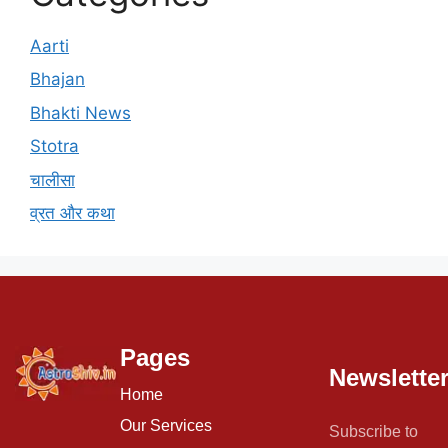
Aarti
Bhajan
Bhakti News
Stotra
चालीसा
व्रत और कथा
Pages
Newslette
Home
Our Services
Subscribe to