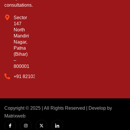
consultations.
Sector
147
North
Mandiri
Nagar,
Patna
(Bihar)
–
800001
‪+91 82103 60545‬
Copyright © 2025 | All Rights Reserved | Develop by
Matrixweb