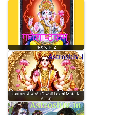
गणेशाष्टकम् 2
लक्ष्मी माता की आरती (Diwali Laxmi Mata Ki
Aarti)