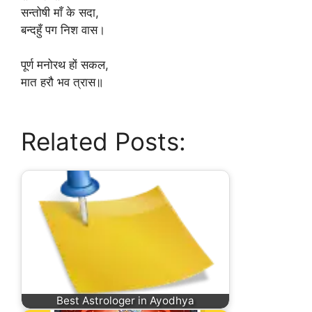
‎सन्तोषी माँ के सदा,
‎बन्दहुँ पग निश वास।
‎पूर्ण मनोरथ हों सकल,
‎मात हरौ भव त्रास॥
Related Posts:
Best Astrologer in Ayodhya