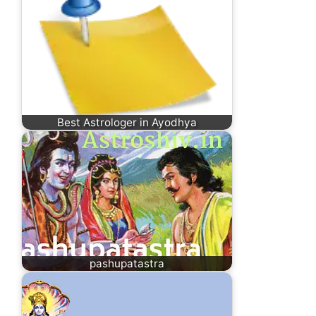
Best Astrologer in Ayodhya
pashupatastra