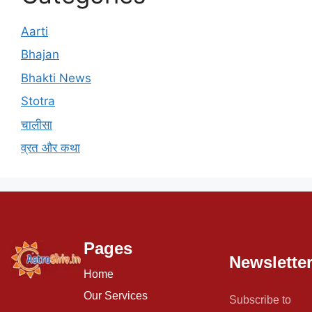
Aarti
Bhajan
Bhakti News
Stotra
चालीसा
व्रत और कथा
Pages
Newslette
Home
Our Services
Subscribe to