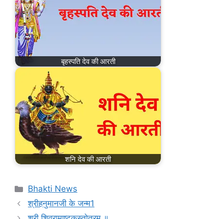
बृहस्पति देव की आरती
शनि देव की आरती
Bhakti News
श्रीहनुमानजी के जन्म1
श्री शिवरामाष्टकस्तोत्रम् ॥