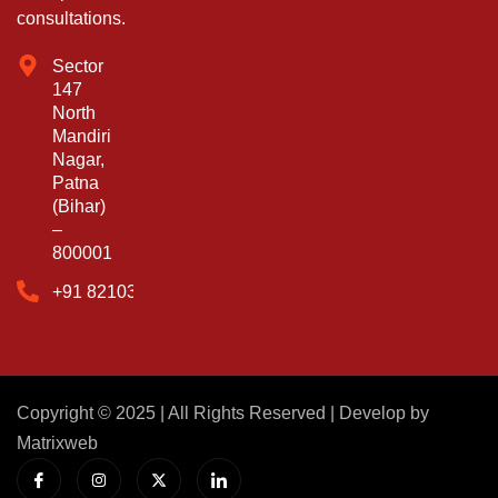
consultations.
Sector
147
North
Mandiri
Nagar,
Patna
(Bihar)
–
800001
‪+91 82103 60545‬
Copyright © 2025 | All Rights Reserved | Develop by
Matrixweb