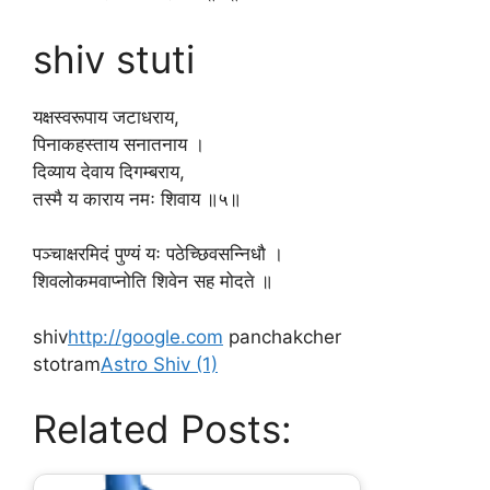
shiv stuti
यक्षस्वरूपाय जटाधराय,
पिनाकहस्ताय सनातनाय ।
दिव्याय देवाय दिगम्बराय,
तस्मै य काराय नमः शिवाय ॥५॥
पञ्चाक्षरमिदं पुण्यं यः पठेच्छिवसन्निधौ ।
शिवलोकमवाप्नोति शिवेन सह मोदते ॥
shiv
http://google.com
panchakcher
stotram
Astro Shiv (1)
Related Posts: