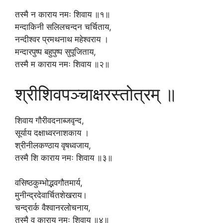
तस्मै न काराय नमः शिवाय ॥१॥
मन्दाकिनी सलिलचन्दन चर्चिताय,
नन्दीश्वर प्रमथनाथ महेश्वराय ।
मन्दारपुष्प बहुपुष्प सुपूजिताय,
तस्मै म काराय नमः शिवाय ॥२॥
श्रीशिवपञ्चाक्षरस्तोत्रम् ॥
शिवाय गौरीवदनाब्जवृन्द,
सूर्याय दक्षाध्वरनाशकाय ।
श्रीनीलकण्ठाय वृषध्वजाय,
तस्मै शि काराय नमः शिवाय ॥३॥
वसिष्ठकुम्भोद्भवगौतमार्य,
मुनीन्द्रदेवार्चितशेखराय।
चन्द्रार्क वैश्वानरलोचनाय,
तस्मै व काराय नमः शिवाय ॥४॥