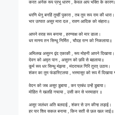
‎करत अनेक रूप प्रभु धारण , केवल आप भक्ति के कारण
‎धरणि धेनु बनहिं तुम्हीं पुकारा , तब तुम रूप राम की धारा।
‎भार उत्पात असुर मारा दल , रावण आदिक को संहारा॥
‎आपने वराह रूप बनाया , हरण्याक्ष को मार डाला।
‎धर मत्स्य तन सिन्धु निर्मित , चौदह रत्न को निकलाया॥
‎अमिलख असुरन द्वंद एकाकी , रूप मोहनी आपने दिखाया।
‎देवन को अमृत पान , असुरन को छवि से बहलाया॥
‎कूर्म रूप धर सिन्धु मंझया , मंदराचल गिरि तुरत् उठाय।
‎शंकर का तुम फंडास्टिलया , भस्मासुर को रूप में दिखाया
‎वेदन को जब असुर डुबाया , कर प्रबंध उन्हें डुबाया।
‎मोहित ने खलहि नचाया , उसी कर से भस्माहार ॥
‎असुर जलंधर अति बलदाई , शंकर से उन कीन्ह लड़ाई।
‎हर पार शिव सकल बनाया , किन सती से छल खल जाई॥