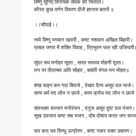
‎विष्णु सुनिए विनायक सेवक की चिताले।
‎कीरत कुछ वर्णन विवरण दीजै ज्ञानाय बतायें ॥
‎।।चौपाई।।
‎नमो विष्णु भगवान खरारी , कष्ट नशावन अखिल बिहारी।
‎प्रबल जगत में शक्ति विवाह , त्रिभुवन फल रही उजियारी
‎सुंदर रूप मनोहर सूरत , सरल स्वभाव मोहनी मूरत।
‎तन पर पीताम्बर अति सोहत , बसंती मंगल मन मोहत॥
‎शंख चक्र कर गदा बिराजे , देखत दैत्य असुर दल भाजे।
‎सत्य धर्म मद लोभ न छाजे , काम क्रोध मद लोभ न छाजे
‎संतभक्त सज्जन मनोरंजन , दनुज असुर दुष्ट दल गंजन।
‎सुख उपजाय कष्ट सब भजन , दोष दोषाय करत जन सज्
‎पाप कत भव सिन्धु उत्प्रेरण , कष्ट नकर भक्त उबारण।