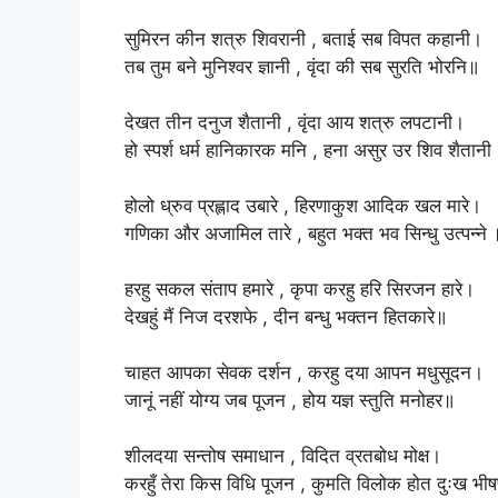
‎सुमिरन कीन शत्रु शिवरानी , बताई सब विपत कहानी।
‎तब तुम बने मुनिश्वर ज्ञानी , वृंदा की सब सुरति भोरनि॥
‎देखत तीन दनुज शैतानी , वृंदा आय शत्रु लपटानी।
‎हो स्पर्श धर्म हानिकारक मनि , हना असुर उर शिव शैतानी
‎होलो ध्रुव प्रह्लाद उबारे , हिरणाकुश आदिक खल मारे।
‎गणिका और अजामिल तारे , बहुत भक्त भव सिन्धु उत्पन्ने 
‎हरहु सकल संताप हमारे , कृपा करहु हरि सिरजन हारे।
‎देखहुं मैं निज दरशफे , दीन बन्धु भक्तन हितकारे॥
‎चाहत आपका सेवक दर्शन , करहु दया आपन मधुसूदन।
‎जानूं नहीं योग्य जब पूजन , होय यज्ञ स्तुति मनोहर॥
‎शीलदया सन्तोष समाधान , विदित व्रतबोध मोक्ष।
‎करहुँ तेरा किस विधि पूजन , कुमति विलोक होत दुःख भ