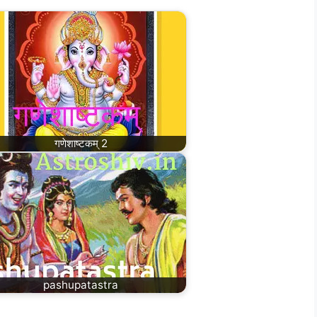
गणेशाष्टकम् 2
pashupatastra